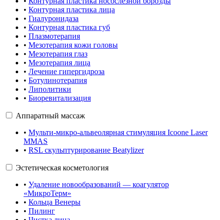
•
Контурная пластика носослёзной борозды
•
Контурная пластика лица
•
Гиалуронидаза
•
Контурная пластика губ
•
Плазмотерапия
•
Мезотерапия кожи головы
•
Мезотерапия глаз
•
Мезотерапия лица
•
Лечение гипергидроза
•
Ботулинотерапия
•
Липолитики
•
Биоревитализация
Аппаратный массаж
•
Мульти-микро-альвеолярная стимуляция Icoone Laser
MMAS
•
RSL скульптурирование Beatylizer
Эстетическая косметология
•
Удаление новообразований — коагулятор
«МикроТерм»
•
Кольца Венеры
•
Пилинг
•
Чистка лица