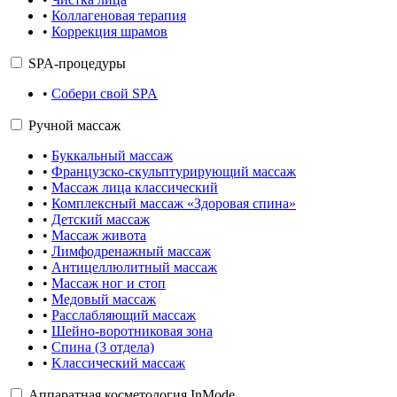
•
Коллагеновая терапия
•
Коррекция шрамов
SPA-процедуры
•
Собери свой SPA
Ручной массаж
•
Буккальный массаж
•
Французско-скульптурирующий массаж
•
Массаж лица классический
•
Комплексный массаж «Здоровая спина»
•
Детский массаж
•
Массаж живота
•
Лимфодренажный массаж
•
Антицеллюлитный массаж
•
Массаж ног и стоп
•
Медовый массаж
•
Расслабляющий массаж
•
Шейно-воротниковая зона
•
Cпина (3 отдела)
•
Kлассический массаж
Аппаратная косметология InMode