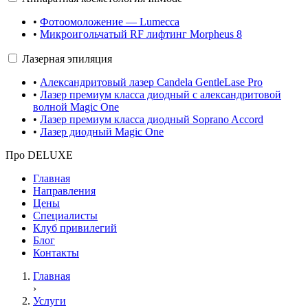
•
Фотоомоложение — Lumecca
•
Микроигольчатый RF лифтинг Morpheus 8
Лазерная эпиляция
•
Александритовый лазер Candela GentleLase Pro
•
Лазер премиум класса диодный с александритовой
волной Magic One
•
Лазер премиум класса диодный Soprano Accord
•
Лазер диодный Magic One
Про DELUXE
Главная
Направления
Цены
Специалисты
Клуб привилегий
Блог
Контакты
Главная
›
Услуги