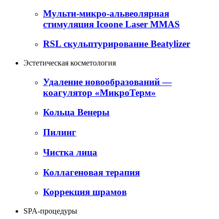
Мульти-микро-альвеолярная
стимуляция Icoone Laser MMAS
RSL скульптурирование Beatylizer
Эстетическая косметология
Удаление новообразований —
коагулятор «МикроТерм»
Кольца Венеры
Пилинг
Чистка лица
Коллагеновая терапия
Коррекция шрамов
SPA-процедуры