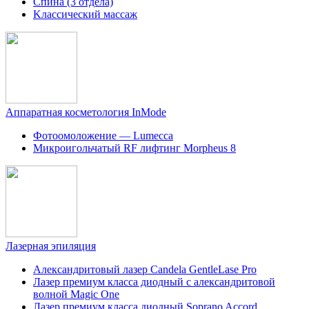
Cпина (3 отдела)
Kлассический массаж
Аппаратная косметология InMode
Фотоомоложение — Lumecca
Микроигольчатый RF лифтинг Morpheus 8
Лазерная эпиляция
Александритовый лазер Candela GentleLase Pro
Лазер премиум класса диодный с александритовой
волной Magic One
Лазер премиум класса диодный Soprano Accord