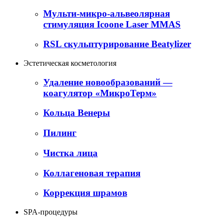
Мульти-микро-альвеолярная
стимуляция Icoone Laser MMAS
RSL скульптурирование Beatylizer
Эстетическая косметология
Удаление новообразований —
коагулятор «МикроТерм»
Кольца Венеры
Пилинг
Чистка лица
Коллагеновая терапия
Коррекция шрамов
SPA-процедуры