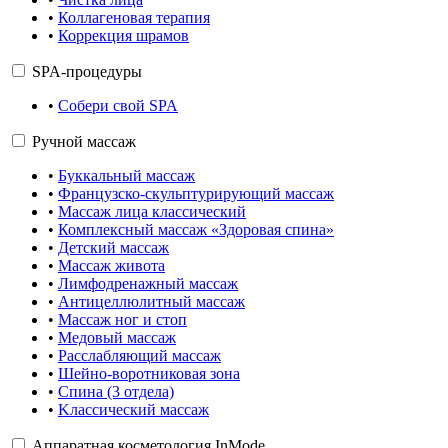
•
Коллагеновая терапия
•
Коррекция шрамов
SPA-процедуры
•
Собери свой SPA
Ручной массаж
•
Буккальный массаж
•
Французско-скульптурирующий массаж
•
Массаж лица классический
•
Комплексный массаж «Здоровая спина»
•
Детский массаж
•
Массаж живота
•
Лимфодренажный массаж
•
Антицеллюлитный массаж
•
Массаж ног и стоп
•
Медовый массаж
•
Расслабляющий массаж
•
Шейно-воротниковая зона
•
Cпина (3 отдела)
•
Kлассический массаж
Аппаратная косметология InMode