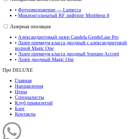
•
Фотоомоложение — Lumecca
•
Микроигольчатый RF лифтинг Morpheus 8
Лазерная эпиляция
•
Александритовый лазер Candela GentleLase Pro
•
Лазер премиум класса диодный с александритовой
волной Magic One
•
Лазер премиум класса диодный Soprano Accord
•
Лазер диодный Magic One
Про DELUXE
Главная
Направления
Цены
Специалисты
Клуб привилегий
Блог
Контакты