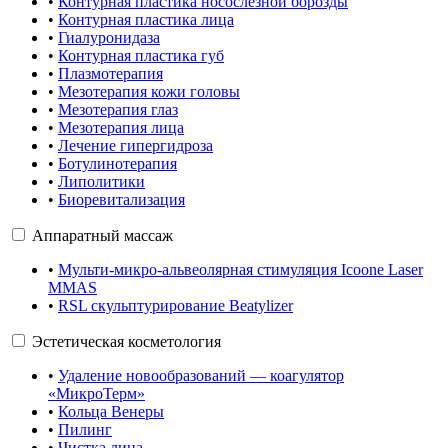
•
Контурная пластика носослёзной борозды
•
Контурная пластика лица
•
Гиалуронидаза
•
Контурная пластика губ
•
Плазмотерапия
•
Мезотерапия кожи головы
•
Мезотерапия глаз
•
Мезотерапия лица
•
Лечение гипергидроза
•
Ботулинотерапия
•
Липолитики
•
Биоревитализация
Аппаратный массаж
•
Мульти-микро-альвеолярная стимуляция Icoone Laser
MMAS
•
RSL скульптурирование Beatylizer
Эстетическая косметология
•
Удаление новообразований — коагулятор
«МикроТерм»
•
Кольца Венеры
•
Пилинг
•
Чистка лица